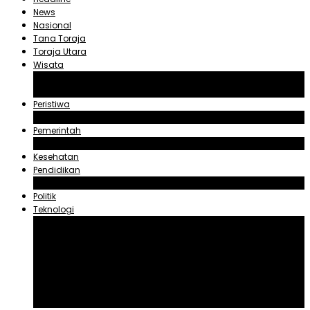
News
Nasional
Tana Toraja
Toraja Utara
Wisata
Obyek Wisata Tana Toraja
Obyek Wisata Toraja Utara
Peristiwa
Hukum dan Kriminal
Pemerintah
Zadrak Tombeg
Kesehatan
Pendidikan
Agama
Politik
Teknologi
Aplikasi
Asuransi
Blogger
Handphone
Sosial Media
Tiktok
Youtube