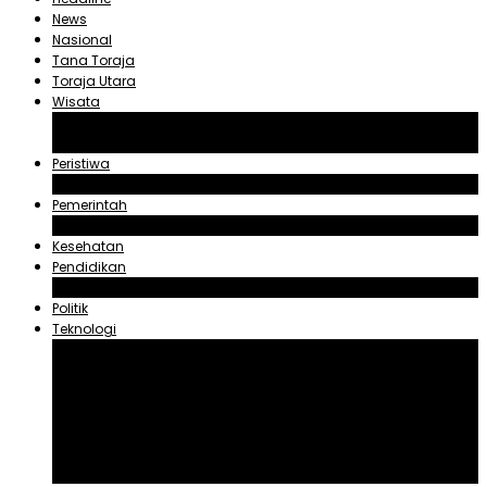
News
Nasional
Tana Toraja
Toraja Utara
Wisata
Obyek Wisata Tana Toraja
Obyek Wisata Toraja Utara
Peristiwa
Hukum dan Kriminal
Pemerintah
Zadrak Tombeg
Kesehatan
Pendidikan
Agama
Politik
Teknologi
Aplikasi
Asuransi
Blogger
Handphone
Sosial Media
Tiktok
Youtube