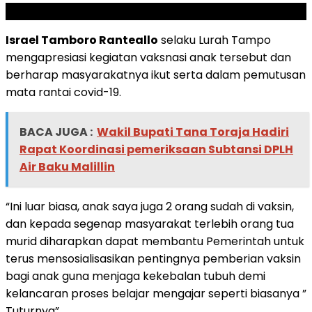
SCROLL TO RESUME CONTENT
Israel Tamboro Ranteallo
selaku Lurah Tampo
mengapresiasi kegiatan vaksnasi anak tersebut dan
berharap masyarakatnya ikut serta dalam pemutusan
mata rantai covid-19.
BACA JUGA :
Wakil Bupati Tana Toraja Hadiri
Rapat Koordinasi pemeriksaan Subtansi DPLH
Air Baku Malillin
“Ini luar biasa, anak saya juga 2 orang sudah di vaksin,
dan kepada segenap masyarakat terlebih orang tua
murid diharapkan dapat membantu Pemerintah untuk
terus mensosialisasikan pentingnya pemberian vaksin
bagi anak guna menjaga kekebalan tubuh demi
kelancaran proses belajar mengajar seperti biasanya ”
Tuturnya”