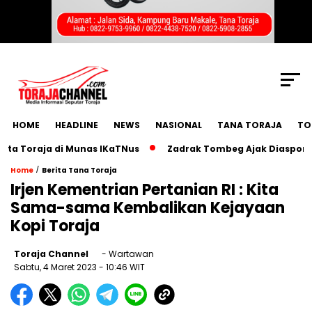
SCROLL TO CONTINUE WITH CONTENT
HOME
HEADLINE
NEWS
NASIONAL
TANA TORAJA
TO
Toraja di Munas IKaTNus
Zadrak Tombeg Ajak Diaspora Tor
/
Home
Berita Tana Toraja
Irjen Kementrian Pertanian RI : Kita
Sama-sama Kembalikan Kejayaan
Kopi Toraja
Toraja Channel
- Wartawan
Sabtu, 4 Maret 2023
- 10:46 WIT