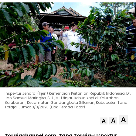
Inspektur Jendral (Irjen) Kementrian Pertanian Republik Indonesia, Dr.
Jan Samuel Maringka, S.H., M.H tinjau kebun kopi di Kelurahan
Salubarani, Kecamatan Gandangbatu Sillanan, Kabupaten Tana
Toraja. Jumat 3/3/2023 (Dok. Pemda Tator)
A
A
A
Torajachannel.com, Tana Toraja
–Inspektur