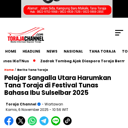
SCROLL TO CONTINUE WITH CONTENT
HOME
HEADLINE
NEWS
NASIONAL
TANA TORAJA
TO
as IKaTNus
Zadrak Tombeg Ajak Diaspora Toraja Bermimpi 
/
Home
Berita Tana Toraja
Pelajar Sangalla Utara Harumkan
Tana Toraja di Festival Tunas
Bahasa Ibu Sulselbar 2025
Toraja Channel
- Wartawan
Kamis, 6 November 2025
- 10:56 WIT