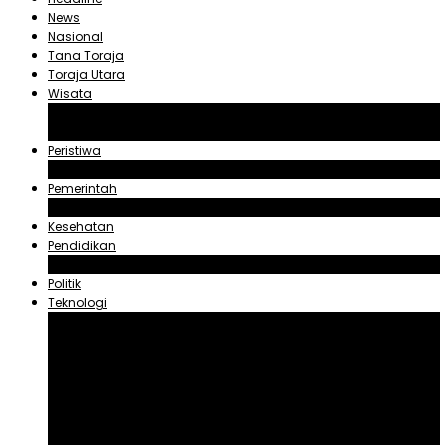
News
Nasional
Tana Toraja
Toraja Utara
Wisata
Obyek Wisata Tana Toraja
Obyek Wisata Toraja Utara
Peristiwa
Hukum dan Kriminal
Pemerintah
Zadrak Tombeg
Kesehatan
Pendidikan
Agama
Politik
Teknologi
Aplikasi
Asuransi
Blogger
Handphone
Sosial Media
Tiktok
Youtube