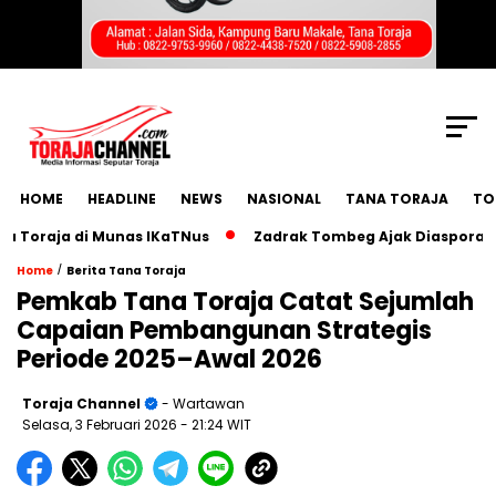
SCROLL TO CONTINUE WITH CONTENT
HOME
HEADLINE
NEWS
NASIONAL
TANA TORAJA
TO
aja di Munas IKaTNus
Zadrak Tombeg Ajak Diaspora Toraja
/
Home
Berita Tana Toraja
Pemkab Tana Toraja Catat Sejumlah
Capaian Pembangunan Strategis
Periode 2025–Awal 2026
Toraja Channel
- Wartawan
Selasa, 3 Februari 2026
- 21:24 WIT