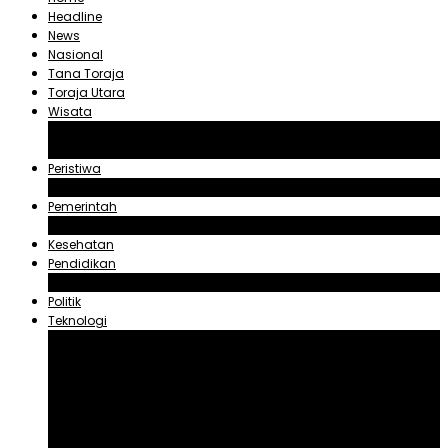
Headline
News
Nasional
Tana Toraja
Toraja Utara
Wisata
Obyek Wisata Tana Toraja
Obyek Wisata Toraja Utara
Peristiwa
Hukum dan Kriminal
Pemerintah
Zadrak Tombeg
Kesehatan
Pendidikan
Agama
Politik
Teknologi
Aplikasi
Asuransi
Blogger
Handphone
Sosial Media
Tiktok