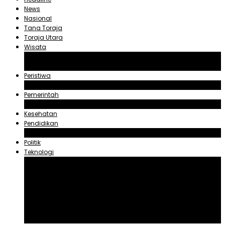
News
Nasional
Tana Toraja
Toraja Utara
Wisata
Obyek Wisata Tana Toraja
Obyek Wisata Toraja Utara
Peristiwa
Hukum dan Kriminal
Pemerintah
Zadrak Tombeg
Kesehatan
Pendidikan
Agama
Politik
Teknologi
Aplikasi
Asuransi
Blogger
Handphone
Sosial Media
Tiktok
Youtube