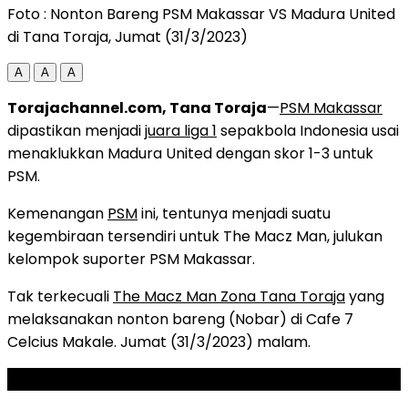
Foto : Nonton Bareng PSM Makassar VS Madura United
di Tana Toraja, Jumat (31/3/2023)
A
A
A
Torajachannel.com, Tana Toraja
—
PSM Makassar
dipastikan menjadi
juara liga 1
sepakbola Indonesia usai
menaklukkan Madura United dengan skor 1-3 untuk
PSM.
Kemenangan
PSM
ini, tentunya menjadi suatu
kegembiraan tersendiri untuk The Macz Man, julukan
kelompok suporter PSM Makassar.
Tak terkecuali
The Macz Man Zona Tana Toraja
yang
melaksanakan nonton bareng (Nobar) di Cafe 7
Celcius Makale. Jumat (31/3/2023) malam.
ADVERTISEMENT