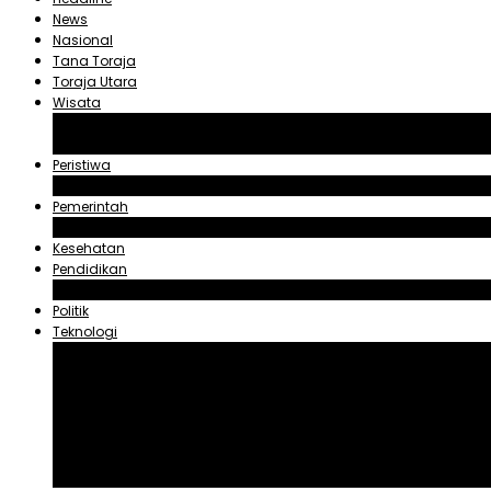
News
Nasional
Tana Toraja
Toraja Utara
Wisata
Obyek Wisata Tana Toraja
Obyek Wisata Toraja Utara
Peristiwa
Hukum dan Kriminal
Pemerintah
Zadrak Tombeg
Kesehatan
Pendidikan
Agama
Politik
Teknologi
Aplikasi
Asuransi
Blogger
Handphone
Sosial Media
Tiktok
Youtube