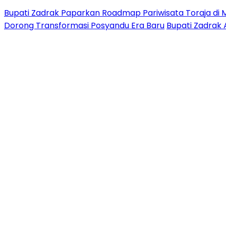
Bupati Zadrak Paparkan Roadmap Pariwisata Toraja di 
Dorong Transformasi Posyandu Era Baru
Bupati Zadrak 