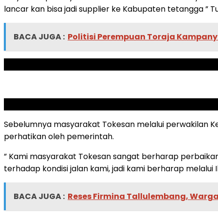
lancar kan bisa jadi supplier ke Kabupaten tetangga ” Tu
BACA JUGA :
Politisi Perempuan Toraja Kampany
ADVERTISEMENT
SCROLL TO RESUME CONTENT
Sebelumnya masyarakat Tokesan melalui perwakilan Kepa
perhatikan oleh pemerintah.
” Kami masyarakat Tokesan sangat berharap perbaikan 
terhadap kondisi jalan kami, jadi kami berharap melalui 
BACA JUGA :
Reses Firmina Tallulembang, Warg