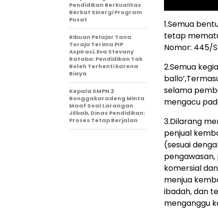
Pendidikan Berkualitas
Berkat Sinergi Program
Pusat
1.Semua bent
tetap mematuh
Ribuan Pelajar Tana
Toraja Terima PIP
Nomor: 445/S
Aspirasi, Eva Stevany
Rataba: Pendidikan Tak
2.Semua kegia
Boleh Terhenti karena
Biaya
ballo’,Termas
selama pember
Kepala SMPN 2
Bonggakaradeng Minta
mengacu pada
Maaf Soal Larangan
Jilbab, Dinas Pendidikan:
3.Dilarang me
Proses Tetap Berjalan
penjual kemban
(sesuai denga
pengawasan, 
komersial dan
menjua kembang
ibadah, dan 
menganggu ke