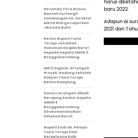
harus diketa
baru 2022.
Perumda Tirta Buisun
Bantah Isu Pungli
Sambungan Air, Direktur
Adapun isi su
Minta Warga Laporkan
Jika Ada Bukti
2021 dan Tahun
Resmi, Bupati Tana
Toraja Jatuhkan
Hukuman Disiplin Berat
kepada Kepala SMPN 2
Bonggakaradeng
MPLS Digelar di Tengah
Proyek, Gedung Sekolah
Rakyat Tana Toraja
Belum Rampung
Kasus Larangan Jilbab
Berujung Sanksi, Kepala
SMPN 2
Bonggakaradeng
Direkomendasikan
Dihukum Berat
Bupati Zadrak: Pelajar
Tana Toraja Kian
Berpeluang Raih