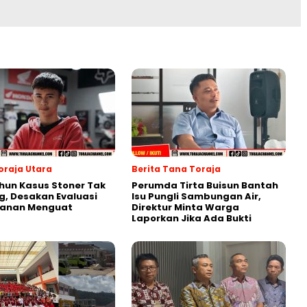
oraja Utara
Berita Tana Toraja
hun Kasus Stoner Tak
Perumda Tirta Buisun Bantah
g, Desakan Evaluasi
Isu Pungli Sambungan Air,
anan Menguat
Direktur Minta Warga
Laporkan Jika Ada Bukti