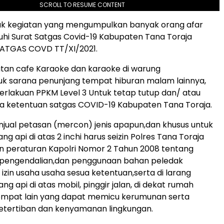
SCROLL TO RESUME CONTENT
uk kegiatan yang mengumpulkan banyak orang afar
i Surat Satgas Covid-19 Kabupaten Tana Toraja
ATGAS COVD TT/XI/2021.
tan cafe Karaoke dan karaoke di warung
uk sarana penunjang tempat hiburan malam lainnya,
lakuan PPKM Level 3 Untuk tetap tutup dan/ atau
 ketentuan satgas COVID-19 Kabupaten Tana Toraja.
njual petasan (mercon) jenis apapun,dan khusus untuk
g api di atas 2 inchi harus seizin Polres Tana Toraja
n peraturan Kapolri Nomor 2 Tahun 2008 tentang
pengendalian,dan penggunaan bahan peledak
 izin usaha usaha sesua ketentuan,serta di larang
 api di atas mobil, pinggir jalan, di dekat rumah
tempat lain yang dapat memicu kerumunan serta
tertiban dan kenyamanan lingkungan.