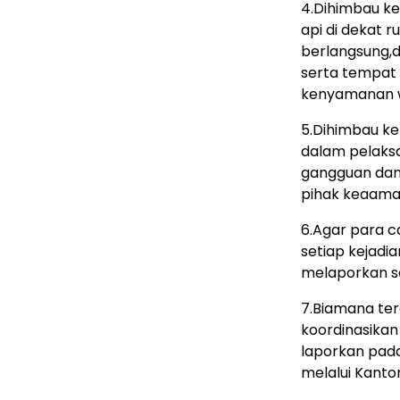
4.Dihimbau k
api di dekat 
berlangsung,d
serta tempat
kenyamanan 
5.Dihimbau k
dalam pelaks
gangguan da
pihak keaaman
6.Agar para 
setiap kejadi
melaporkan se
7.Biamana te
koordinasika
laporkan pad
melalui Kanto