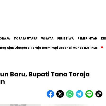
ORAJA
TORAJA UTARA
WISATA
PERISTIWA
PEMERINTAH
KE
 Diaspora Toraja Bermimpi Besar di Munas IKaTNus
Pemkab
un Baru, Bupati Tana Toraja
an