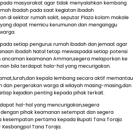
epada masyarakat agar tidak menyalahkan kembang
rumah ibadah pada saat kegiatan ibadah
an di sekitar rumah sakit, seputar Plaza kolam makale
 yang dapat memicu kerumunan dan menganggu
warga.
epada setiap pengurus rumah ibadah dan jemaat agar
anaan Ibadah Natal tetap mewaspadai setiap potensi
n ancaman keamanan Amman,segera melaporkan ke
an bila terdapat hala-hal yang mecurigakan.
camat,lurah,dan kepala lembang secara aktif memantau
an dan pergerakan warga di wilayah masing-masing,dan
tiap kejadian penting kepada pihak terkait.
rdapat hal-hal yang mencurigakan,segera
n dengan pihak keamanan setempat dan segera
a kesempatan pertama kepada Bupati Tana Toraja
r Kesbangpol Tana Toraja.