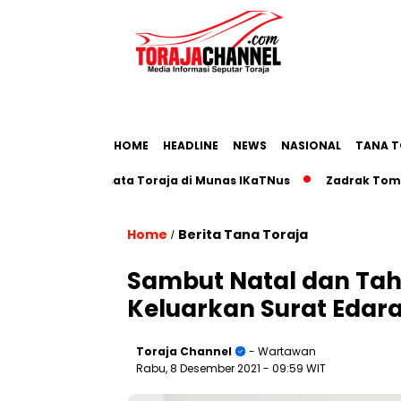
HOME
HEADLINE
NEWS
NASIONAL
TANA T
p Pariwisata Toraja di Munas IKaTNus
Zadrak Tombeg Ajak
Home
Berita Tana Toraja
/
Sambut Natal dan Tah
Keluarkan Surat Edar
Toraja Channel
- Wartawan
Rabu, 8 Desember 2021
- 09:59 WIT