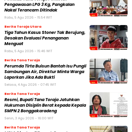
Pengawasan LPG 3 Kg, Pangkalan
Nakal Terancam Ditindak
Rabu, 5 Agu 2026 - 15:54 WIT
Berita Toraja Utara
Tiga Tahun Kasus Stoner Tak Berujung,
Desakan Evaluasi Penanganan
Menguat
Rabu, 5 Agu 2026 - 15:46 WIT
Berita Tana Toraja
Perumda Tirta Buisun Bantah Isu Pungli
Sambungan Air, Direktur Minta Warga
Laporkan Jika Ada Bukti
Selasa, 4 Agu 2026 - 07:45 WIT
Berita Tana Toraja
Resmi, Bupati Tana Toraja Jatuhkan
Hukuman Disiplin Berat kepada Kepala
SMPN 2 Bonggakaradeng
Senin, 3 Agu 2026 - 16:00 WIT
Berita Tana Toraja