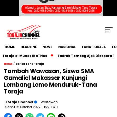
SCROLL TO CONTINUE WITH CONTENT
HOME
HEADLINE
NEWS
NASIONAL
TANA TORAJA
TO
ja di Munas IKaTNus
Zadrak Tombeg Ajak Diaspora Toraja 
/
Home
Berita Tana Toraja
Tambah Wawasan, Siswa SMA
Gamaliel Makassar Kunjungi
Lembang Lemo Menduruk-Tana
Toraja
Toraja Channel
- Wartawan
Sabtu, 15 Oktober 2022
- 15:28 WIT