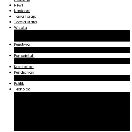
News
Nasional
Tana Toraja
Toraja Utara
Wisata
Obyek Wisata Tana Toraja
Obyek Wisata Toraja Utara
Peristiwa
Hukum dan Kriminal
Pemerintah
Zadrak Tombeg
Kesehatan
Pendidikan
Agama
Politik
Teknologi
Aplikasi
Asuransi
Blogger
Handphone
Sosial Media
Tiktok
Youtube