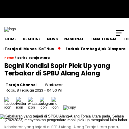
SCROLL TO CONTINUE WITH CONTENT
HOME
HEADLINE
NEWS
NASIONAL
TANA TORAJA
TO
oraja di Munas IKaTNus
Zadrak Tombeg Ajak Diaspora Tora
/
Home
Berita Toraja Utara
Begini Kondisi Sopir Pick Up yang
Terbakar di SPBU Alang Alang
Toraja Channel
- Wartawan
Rabu, 8 Februari 2023
- 04:50 WIT
Kebakaran yang terjadi di SPBU Alang-Alang Toraja Utara pada,