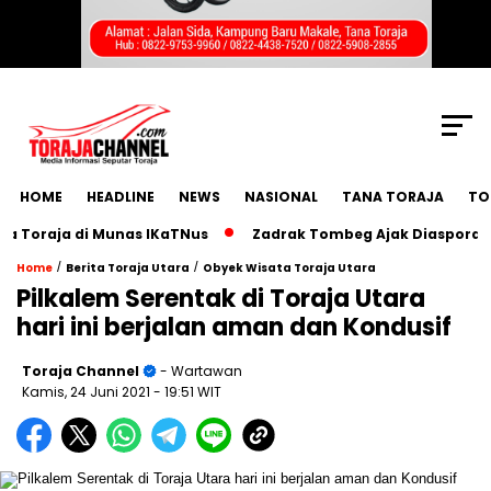
SCROLL TO CONTINUE WITH CONTENT
HOME
HEADLINE
NEWS
NASIONAL
TANA TORAJA
TO
raja di Munas IKaTNus
Zadrak Tombeg Ajak Diaspora Toraj
/
/
Home
Berita Toraja Utara
Obyek Wisata Toraja Utara
Pilkalem Serentak di Toraja Utara
hari ini berjalan aman dan Kondusif
Toraja Channel
- Wartawan
Kamis, 24 Juni 2021
- 19:51 WIT