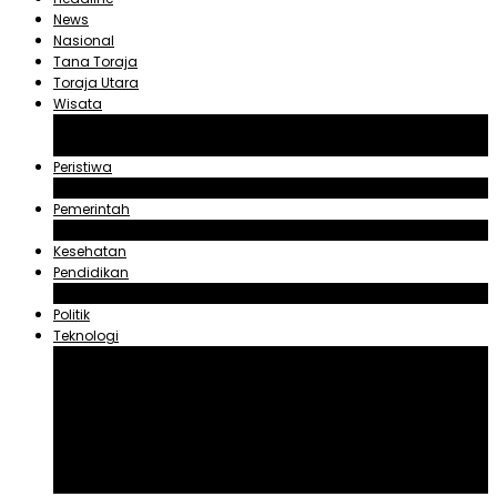
News
Nasional
Tana Toraja
Toraja Utara
Wisata
Obyek Wisata Tana Toraja
Obyek Wisata Toraja Utara
Peristiwa
Hukum dan Kriminal
Pemerintah
Zadrak Tombeg
Kesehatan
Pendidikan
Agama
Politik
Teknologi
Aplikasi
Asuransi
Blogger
Handphone
Sosial Media
Tiktok
Youtube