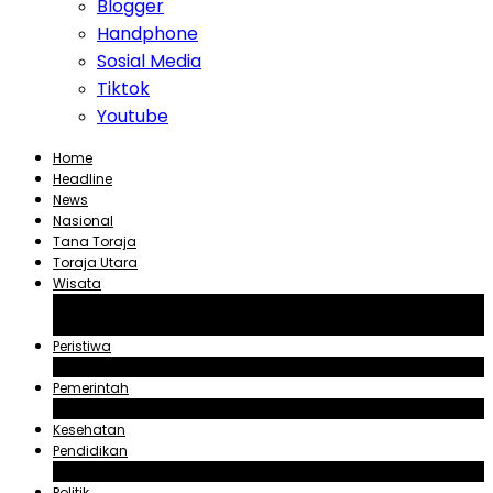
Blogger
Handphone
Sosial Media
Tiktok
Youtube
Home
Headline
News
Nasional
Tana Toraja
Toraja Utara
Wisata
Obyek Wisata Tana Toraja
Obyek Wisata Toraja Utara
Peristiwa
Hukum dan Kriminal
Pemerintah
Zadrak Tombeg
Kesehatan
Pendidikan
Agama
Politik