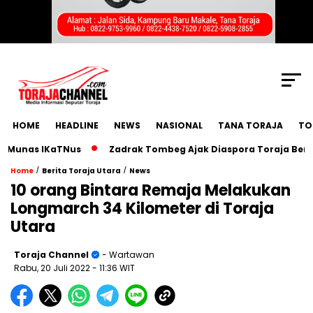
SCROLL TO CONTINUE WITH CONTENT
HOME
HEADLINE
NEWS
NASIONAL
TANA TORAJA
TO
nas IKaTNus
Zadrak Tombeg Ajak Diaspora Toraja Bermimpi
/
/
Home
Berita Toraja Utara
News
10 orang Bintara Remaja Melakukan
Longmarch 34 Kilometer di Toraja
Utara
Toraja Channel
- Wartawan
Rabu, 20 Juli 2022
- 11:36 WIT