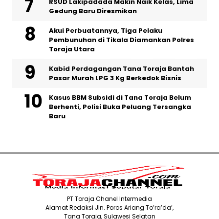
RSUD Lakipadada Makin Naik Kelas, Lima
Gedung Baru Diresmikan
Akui Perbuatannya, Tiga Pelaku
Pembunuhan di Tikala Diamankan Polres
Toraja Utara
Kabid Perdagangan Tana Toraja Bantah
Pasar Murah LPG 3 Kg Berkedok Bisnis
Kasus BBM Subsidi di Tana Toraja Belum
Berhenti, Polisi Buka Peluang Tersangka
Baru
PT Toraja Chanel Intermedia
Alamat Redaksi Jln. Poros Ariang To’ra’da’,
Tana Toraja, Sulawesi Selatan