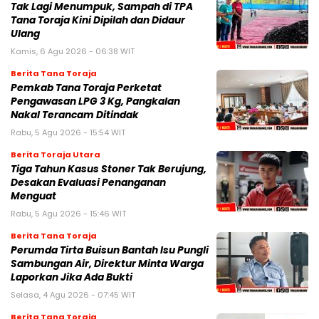
Tak Lagi Menumpuk, Sampah di TPA
Tana Toraja Kini Dipilah dan Didaur
Ulang
Kamis, 6 Agu 2026 - 06:38 WIT
Berita Tana Toraja
Pemkab Tana Toraja Perketat
Pengawasan LPG 3 Kg, Pangkalan
Nakal Terancam Ditindak
Rabu, 5 Agu 2026 - 15:54 WIT
Berita Toraja Utara
Tiga Tahun Kasus Stoner Tak Berujung,
Desakan Evaluasi Penanganan
Menguat
Rabu, 5 Agu 2026 - 15:46 WIT
Berita Tana Toraja
Perumda Tirta Buisun Bantah Isu Pungli
Sambungan Air, Direktur Minta Warga
Laporkan Jika Ada Bukti
Selasa, 4 Agu 2026 - 07:45 WIT
Berita Tana Toraja