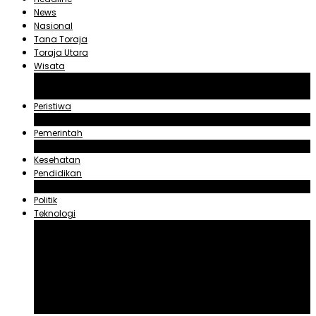
News
Nasional
Tana Toraja
Toraja Utara
Wisata
Obyek Wisata Tana Toraja
Obyek Wisata Toraja Utara
Peristiwa
Hukum dan Kriminal
Pemerintah
Zadrak Tombeg
Kesehatan
Pendidikan
Agama
Politik
Teknologi
Aplikasi
Asuransi
Blogger
Handphone
Sosial Media
Tiktok
Youtube