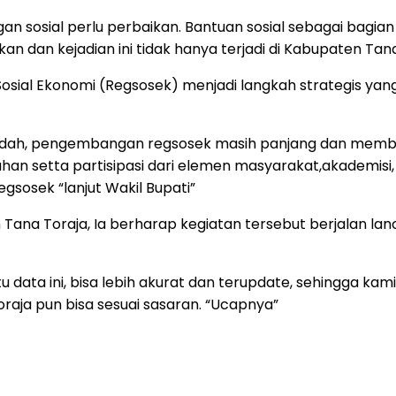
osial perlu perbaikan. Bantuan sosial sebagai bagian da
dan kejadian ini tidak hanya terjadi di Kabupaten Tana 
 Sosial Ekonomi (Regsosek) menjadi langkah strategis ya
mudah, pengembangan regsosek masih panjang dan membu
han setta partisipasi dari elemen masyarakat,akademis
sosek “lanjut Wakil Bupati”
Tana Toraja, Ia berharap kegiatan tersebut berjalan lan
tu data ini, bisa lebih akurat dan terupdate, sehingga
aja pun bisa sesuai sasaran. “Ucapnya”