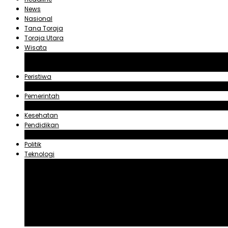
News
Nasional
Tana Toraja
Toraja Utara
Wisata
Obyek Wisata Tana Toraja
Obyek Wisata Toraja Utara
Peristiwa
Hukum dan Kriminal
Pemerintah
Zadrak Tombeg
Kesehatan
Pendidikan
Agama
Politik
Teknologi
Aplikasi
Asuransi
Blogger
Handphone
Sosial Media
Tiktok
Youtube