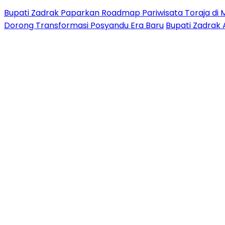
Bupati Zadrak Paparkan Roadmap Pariwisata Toraja di 
Dorong Transformasi Posyandu Era Baru
Bupati Zadrak 