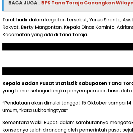
BACA JUGA :
BPS Tana Toraja Canangkan Wilayah
Turut hadir dalam kegiatan tersebut, Yunus Sirante, 
Rakyat, Berty Mangontan, Kepala Dinas Kominfo, Adriana
Kecamatan yang ada di Tana Toraja.
ADVERTISEMENT
SCROLL TO RESUME CONTENT
Kepala Badan Pusat Statistik Kabupaten Tana Tora
yang benar sebagai langka penyempurnaan basis data p
“Pendataan akan dimulai tanggal, 15 Oktober sampai 
umum, “kata Lukitoningtyas”
Sementara Wakil Bupati dalam sambutannya mengatakan r
konsepnya telah dirancang oleh pemerintah pusat seja