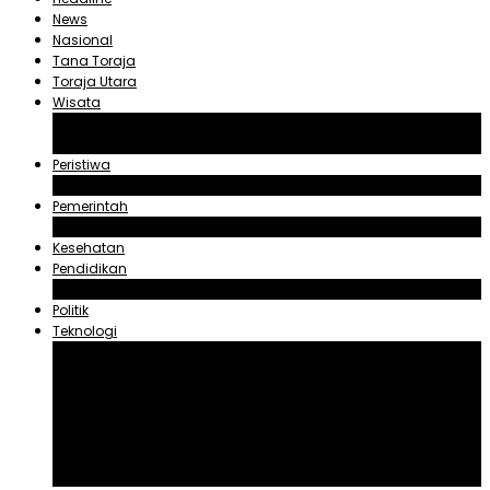
News
Nasional
Tana Toraja
Toraja Utara
Wisata
Obyek Wisata Tana Toraja
Obyek Wisata Toraja Utara
Peristiwa
Hukum dan Kriminal
Pemerintah
Zadrak Tombeg
Kesehatan
Pendidikan
Agama
Politik
Teknologi
Aplikasi
Asuransi
Blogger
Handphone
Sosial Media
Tiktok
Youtube