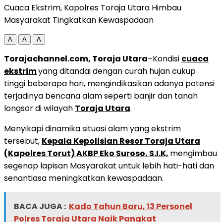
Cuaca Ekstrim, Kapolres Toraja Utara Himbau
Masyarakat Tingkatkan Kewaspadaan
A
A
A
Torajachannel.com, Toraja Utara
–Kondisi
cuaca
ekstrim
yang ditandai dengan curah hujan cukup
tinggi beberapa hari, mengindikasikan adanya potensi
terjadinya bencana alam seperti banjir dan tanah
longsor di wilayah
Toraja Utara
.
Menyikapi dinamika situasi alam yang ekstrim
tersebut,
Kepala Kepolisian Resor Toraja Utara
(Kapolres Torut) AKBP Eko Suroso, S.I.K,
mengimbau
segenap lapisan Masyarakat untuk lebih hati-hati dan
senantiasa meningkatkan kewaspadaan.
BACA JUGA :
Kado Tahun Baru, 13 Personel
Polres Toraja Utara Naik Pangkat