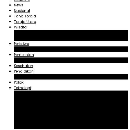
News
Nasional
Tana Toraja
Toraja Utara
Wisata
Obyek Wisata Tana Toraja
Obyek Wisata Toraja Utara
Peristiwa
Hukum dan Kriminal
Pemerintah
Zadrak Tombeg
Kesehatan
Pendidikan
Agama
Politik
Teknologi
Aplikasi
Asuransi
Blogger
Handphone
Sosial Media
Tiktok
Youtube