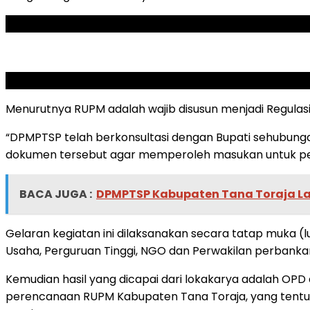
ADVERTISEMENT
SCROLL TO RESUME CONTENT
Menurutnya RUPM adalah wajib disusun menjadi Regulas
“DPMPTSP telah berkonsultasi dengan Bupati sehubung
dokumen tersebut agar memperoleh masukan untuk peny
BACA JUGA :
DPMPTSP Kabupaten Tana Toraja La
Gelaran kegiatan ini dilaksanakan secara tatap muka (lu
Usaha, Perguruan Tinggi, NGO dan Perwakilan perbankan 
Kemudian hasil yang dicapai dari lokakarya adalah OPD
perencanaan RUPM Kabupaten Tana Toraja, yang tentu