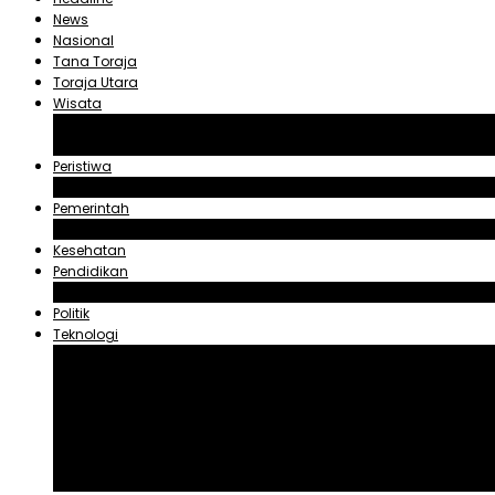
News
Nasional
Tana Toraja
Toraja Utara
Wisata
Obyek Wisata Tana Toraja
Obyek Wisata Toraja Utara
Peristiwa
Hukum dan Kriminal
Pemerintah
Zadrak Tombeg
Kesehatan
Pendidikan
Agama
Politik
Teknologi
Aplikasi
Asuransi
Blogger
Handphone
Sosial Media
Tiktok
Youtube