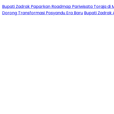
Bupati Zadrak Paparkan Roadmap Pariwisata Toraja di 
Dorong Transformasi Posyandu Era Baru
Bupati Zadrak 