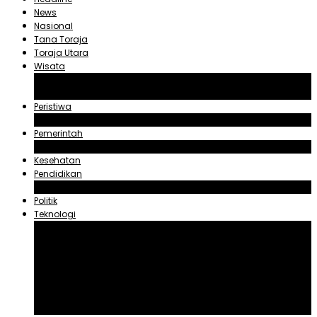
News
Nasional
Tana Toraja
Toraja Utara
Wisata
Obyek Wisata Tana Toraja
Obyek Wisata Toraja Utara
Peristiwa
Hukum dan Kriminal
Pemerintah
Zadrak Tombeg
Kesehatan
Pendidikan
Agama
Politik
Teknologi
Aplikasi
Asuransi
Blogger
Handphone
Sosial Media
Tiktok
Youtube