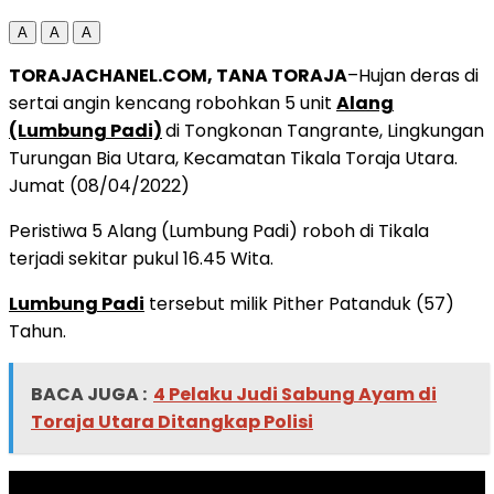
A
A
A
TORAJACHANEL.COM, TANA TORAJA
–Hujan deras di
sertai angin kencang robohkan 5 unit
Alang
(Lumbung Padi)
di Tongkonan Tangrante, Lingkungan
Turungan Bia Utara,
Kecamatan Tikala Toraja Utara.
Jumat (08/04/2022)
Peristiwa 5 Alang (Lumbung Padi) roboh di Tikala
terjadi sekitar pukul 16.45 Wita.
Lumbung Padi
tersebut milik Pither Patanduk (57)
Tahun.
BACA JUGA :
4 Pelaku Judi Sabung Ayam di
Toraja Utara Ditangkap Polisi
ADVERTISEMENT