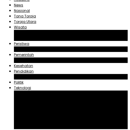
News
Nasional
Tana Toraja
Toraja Utara
Wisata
Obyek Wisata Tana Toraja
Obyek Wisata Toraja Utara
Peristiwa
Hukum dan Kriminal
Pemerintah
Zadrak Tombeg
Kesehatan
Pendidikan
Agama
Politik
Teknologi
Aplikasi
Asuransi
Blogger
Handphone
Sosial Media
Tiktok
Youtube