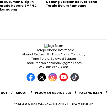
n Hukuman Disiplin
Gedung Sekolah Rakyat Tana
epada Kepala SMPN 2
Toraja Belum Rampung
karadeng
PT Toraja Chanel Intermedia
Alamat Redaksi Jln. Poros Ariang To’ra’da’,
Tana Toraja, Sulawesi Selatan
Email : redaksinasional21@gmail.com
Wa : 082297539960
TACT
ABOUT
PEDOMAN MEDIA SIBER
PASANG IKLAN
COPYRIGHT © 2026 TORAJACHANNEL.COM - ALL RIGHTS RESERVED