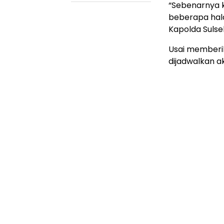
“Sebenarnya k
beberapa hala
Kapolda Sulse
Usai memberik
dijadwalkan a