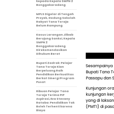
kepada Kepala SMPN 2
Bonggakaradeng
MPLS Digelar di Tengah
Proyek, Gedung Sekolah
Rakyat Tana Toraja
Belum Rampung
Kasus Larangan Jilbab
Berujung Sanksi, Kepala
SMPN 2
Bonggakaradeng
Direkomendasikan
Dihukum Berat
Bupati Zadrak: Pelajar
Sesampainya d
Tana Toraja Kian
Berpeluang Raih
Bupati Tana T
Pendidikan Berkualitas
Passapu dan S
Berkat Sinergi Program
Pusat
Kunjungan ora
Ribuan Pelajar Tana
kunjungan ker
Toraja Terima PIP
Aspirasi, Eva Stevany
yang di laksa
Rataba: Pendidikan Tak
(PMTI) di pasa
Boleh Terhenti karena
Biaya