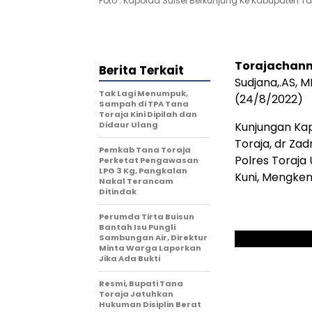
Foto : Kapolda Sulsel Berkunjung Ke Kabupaten T
Torajachann
Berita Terkait
Sudjana,.AS, 
Tak Lagi Menumpuk,
(24/8/2022)
Sampah di TPA Tana
Toraja Kini Dipilah dan
Didaur Ulang
Kunjungan Kap
Toraja, dr Z
Pemkab Tana Toraja
Polres Toraja
Perketat Pengawasan
LPG 3 Kg, Pangkalan
Kuni, Mengken
Nakal Terancam
Ditindak
Perumda Tirta Buisun
Bantah Isu Pungli
Sambungan Air, Direktur
Minta Warga Laporkan
Jika Ada Bukti
Resmi, Bupati Tana
Toraja Jatuhkan
Hukuman Disiplin Berat