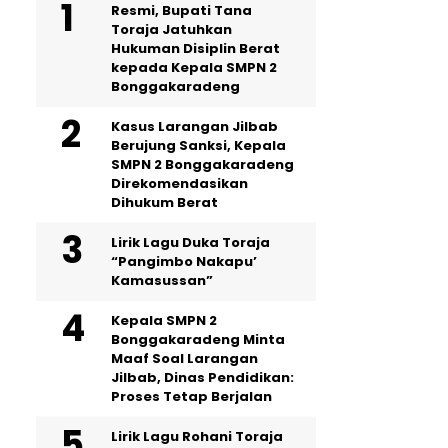
Resmi, Bupati Tana
Toraja Jatuhkan
Hukuman Disiplin Berat
kepada Kepala SMPN 2
Bonggakaradeng
Kasus Larangan Jilbab
Berujung Sanksi, Kepala
SMPN 2 Bonggakaradeng
Direkomendasikan
Dihukum Berat
Lirik Lagu Duka Toraja
“Pangimbo Nakapu’
Kamasussan”
Kepala SMPN 2
Bonggakaradeng Minta
Maaf Soal Larangan
Jilbab, Dinas Pendidikan:
Proses Tetap Berjalan
Lirik Lagu Rohani Toraja