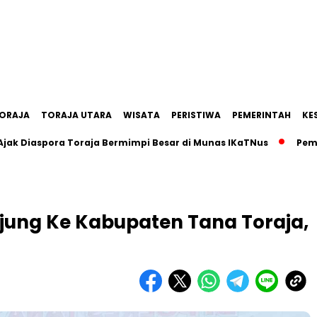
ORAJA
TORAJA UTARA
WISATA
PERISTIWA
PEMERINTAH
KE
iaspora Toraja Bermimpi Besar di Munas IKaTNus
Pemkab T
jung Ke Kabupaten Tana Toraja,