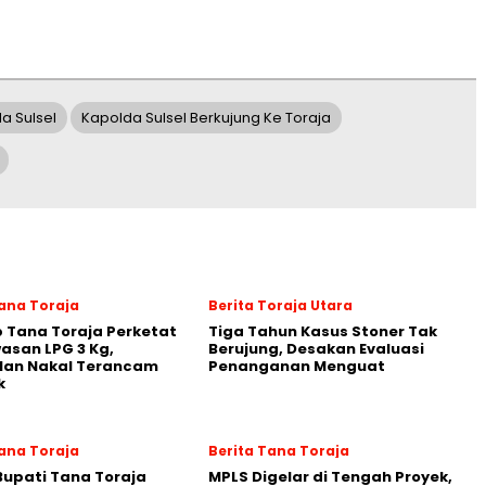
a Sulsel
Kapolda Sulsel Berkujung Ke Toraja
Tana Toraja
Berita Toraja Utara
 Tana Toraja Perketat
Tiga Tahun Kasus Stoner Tak
san LPG 3 Kg,
Berujung, Desakan Evaluasi
lan Nakal Terancam
Penanganan Menguat
k
Tana Toraja
Berita Tana Toraja
Bupati Tana Toraja
MPLS Digelar di Tengah Proyek,