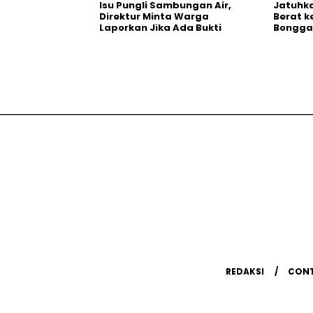
Isu Pungli Sambungan Air,
Jatuhka
Direktur Minta Warga
Berat k
Laporkan Jika Ada Bukti
Bongga
REDAKSI
CON