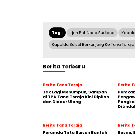
Tag :
Irjen Pol. Nana Sudjana
Kapold
Kapolda Sulsel Berkunjung Ke Tana Toraja
Berita Terbaru
Berita Tana Toraja
Berita 
Tak Lagi Menumpuk, Sampah
Pemkab
di TPA Tana Toraja Kini Dipilah
Pengawa
dan Didaur Ulang
Pangka
Ditinda
Berita Tana Toraja
Berita 
Perumda Tirta Buisun Bantah
Resmi, 