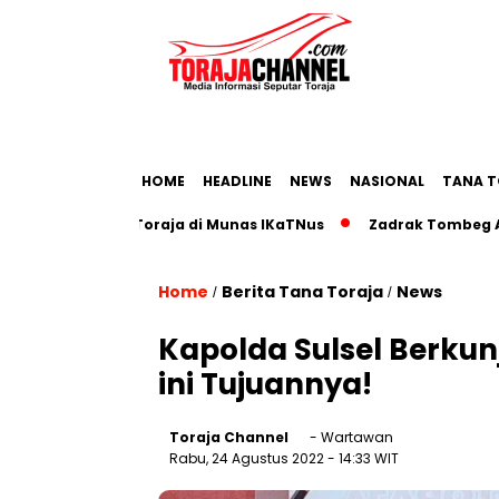
HOME
HEADLINE
NEWS
NASIONAL
TANA T
Pariwisata Toraja di Munas IKaTNus
Zadrak Tombeg Ajak D
Home
Berita Tana Toraja
News
/
/
Kapolda Sulsel Berkun
ini Tujuannya!
Toraja Channel
- Wartawan
Rabu, 24 Agustus 2022
- 14:33 WIT