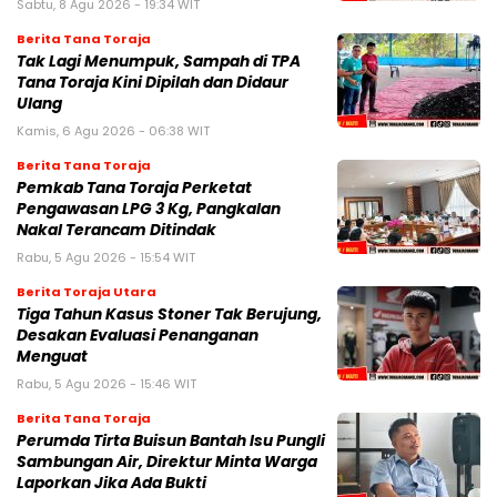
Sabtu, 8 Agu 2026 - 19:34 WIT
Berita Tana Toraja
Tak Lagi Menumpuk, Sampah di TPA
Tana Toraja Kini Dipilah dan Didaur
Ulang
Kamis, 6 Agu 2026 - 06:38 WIT
Berita Tana Toraja
Pemkab Tana Toraja Perketat
Pengawasan LPG 3 Kg, Pangkalan
Nakal Terancam Ditindak
Rabu, 5 Agu 2026 - 15:54 WIT
Berita Toraja Utara
Tiga Tahun Kasus Stoner Tak Berujung,
Desakan Evaluasi Penanganan
Menguat
Rabu, 5 Agu 2026 - 15:46 WIT
Berita Tana Toraja
Perumda Tirta Buisun Bantah Isu Pungli
Sambungan Air, Direktur Minta Warga
Laporkan Jika Ada Bukti