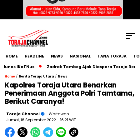
SCROLL TO CONTINUE WITH CONTENT
HOME
HEADLINE
NEWS
NASIONAL
TANA TORAJA
TO
as IKaTNus
Zadrak Tombeg Ajak Diaspora Toraja Bermimpi 
/
/
Home
Berita Toraja Utara
News
Kapolres Toraja Utara Benarkan
Penerimaan Anggota Polri Tamtama,
Berikut Caranya!
Toraja Channel
- Wartawan
Jumat, 16 September 2022
- 16:21 WIT