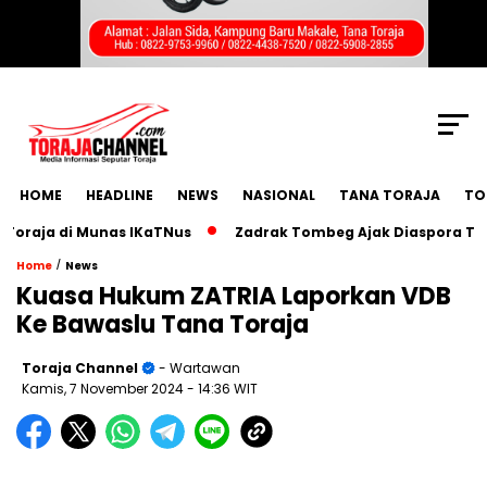
SCROLL TO CONTINUE WITH CONTENT
HOME
HEADLINE
NEWS
NASIONAL
TANA TORAJA
TO
ja di Munas IKaTNus
Zadrak Tombeg Ajak Diaspora Toraja 
/
Home
News
Kuasa Hukum ZATRIA Laporkan VDB
Ke Bawaslu Tana Toraja
Toraja Channel
- Wartawan
Kamis, 7 November 2024
- 14:36 WIT