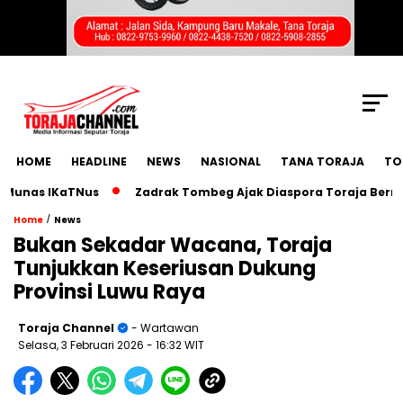
SCROLL TO CONTINUE WITH CONTENT
HOME
HEADLINE
NEWS
NASIONAL
TANA TORAJA
TO
nas IKaTNus
Zadrak Tombeg Ajak Diaspora Toraja Bermimpi 
/
Home
News
Bukan Sekadar Wacana, Toraja
Tunjukkan Keseriusan Dukung
Provinsi Luwu Raya
Toraja Channel
- Wartawan
Selasa, 3 Februari 2026
- 16:32 WIT