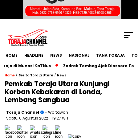
SCROLL TO CONTINUE WITH CONTENT
HOME
HEADLINE
NEWS
NASIONAL
TANA TORAJA
TO
 di Munas IKaTNus
Zadrak Tombeg Ajak Diaspora Toraja Be
/
/
Home
Berita Toraja Utara
News
Pemkab Toraja Utara Kunjungi
Korban Kebakaran di Londa,
Lembang Sangbua
Toraja Channel
- Wartawan
Sabtu, 6 Agustus 2022
- 19:27 WIT