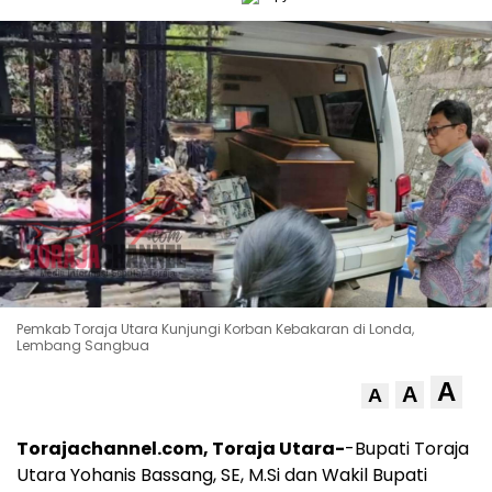
Pemkab Toraja Utara Kunjungi Korban Kebakaran di Londa,
Lembang Sangbua
A
A
A
Torajachannel.com, Toraja Utara-
-Bupati Toraja
Utara Yohanis Bassang, SE, M.Si dan Wakil Bupati