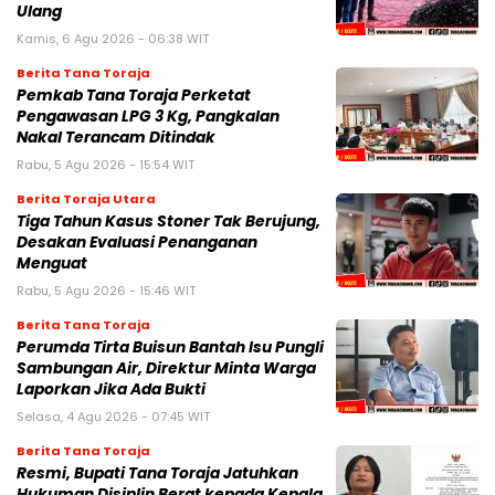
Ulang
Kamis, 6 Agu 2026 - 06:38 WIT
Berita Tana Toraja
Pemkab Tana Toraja Perketat
Pengawasan LPG 3 Kg, Pangkalan
Nakal Terancam Ditindak
Rabu, 5 Agu 2026 - 15:54 WIT
Berita Toraja Utara
Tiga Tahun Kasus Stoner Tak Berujung,
Desakan Evaluasi Penanganan
Menguat
Rabu, 5 Agu 2026 - 15:46 WIT
Berita Tana Toraja
Perumda Tirta Buisun Bantah Isu Pungli
Sambungan Air, Direktur Minta Warga
Laporkan Jika Ada Bukti
Selasa, 4 Agu 2026 - 07:45 WIT
Berita Tana Toraja
Resmi, Bupati Tana Toraja Jatuhkan
Hukuman Disiplin Berat kepada Kepala