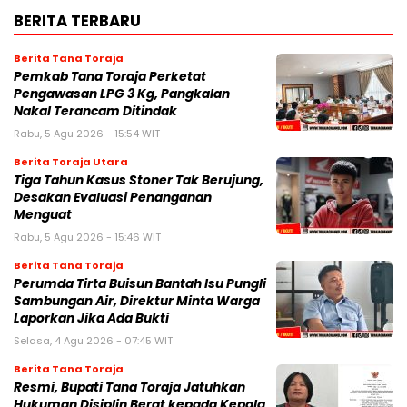
BERITA TERBARU
Berita Tana Toraja
Pemkab Tana Toraja Perketat
Pengawasan LPG 3 Kg, Pangkalan
Nakal Terancam Ditindak
Rabu, 5 Agu 2026 - 15:54 WIT
Berita Toraja Utara
Tiga Tahun Kasus Stoner Tak Berujung,
Desakan Evaluasi Penanganan
Menguat
Rabu, 5 Agu 2026 - 15:46 WIT
Berita Tana Toraja
Perumda Tirta Buisun Bantah Isu Pungli
Sambungan Air, Direktur Minta Warga
Laporkan Jika Ada Bukti
Selasa, 4 Agu 2026 - 07:45 WIT
Berita Tana Toraja
Resmi, Bupati Tana Toraja Jatuhkan
Hukuman Disiplin Berat kepada Kepala