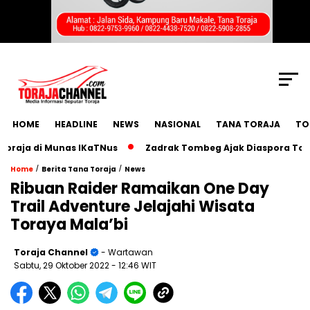
SCROLL TO CONTINUE WITH CONTENT
HOME
HEADLINE
NEWS
NASIONAL
TANA TORAJA
TO
a di Munas IKaTNus
Zadrak Tombeg Ajak Diaspora Toraja B
/
/
Home
Berita Tana Toraja
News
Ribuan Raider Ramaikan One Day
Trail Adventure Jelajahi Wisata
Toraya Mala’bi
Toraja Channel
- Wartawan
Sabtu, 29 Oktober 2022
- 12:46 WIT