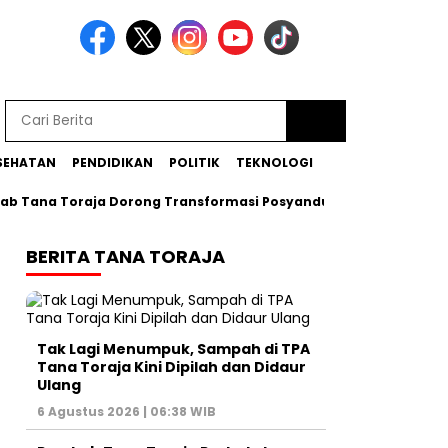
SEHATAN
PENDIDIKAN
POLITIK
TEKNOLOGI
a Toraja Dorong Transformasi Posyandu Era Baru
Bupati 
BERITA TANA TORAJA
Tak Lagi Menumpuk, Sampah di TPA
Tana Toraja Kini Dipilah dan Didaur
Ulang
6 Agustus 2026 | 06:38 WIB