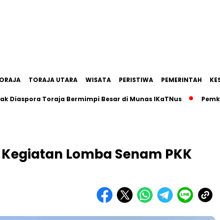
ORAJA
TORAJA UTARA
WISATA
PERISTIWA
PEMERINTAH
KE
spora Toraja Bermimpi Besar di Munas IKaTNus
Pemkab Tan
si Kegiatan Lomba Senam PKK