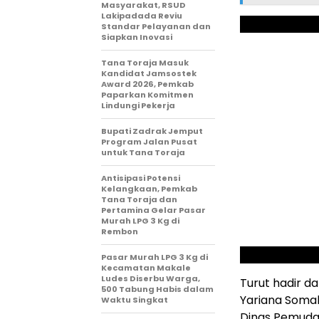
Masyarakat, RSUD
Lakipadada Reviu
Standar Pelayanan dan
Siapkan Inovasi
Tana Toraja Masuk
Kandidat Jamsostek
Award 2026, Pemkab
Paparkan Komitmen
Lindungi Pekerja
Bupati Zadrak Jemput
Program Jalan Pusat
untuk Tana Toraja
Antisipasi Potensi
Kelangkaan, Pemkab
Tana Toraja dan
Pertamina Gelar Pasar
Murah LPG 3 Kg di
Rembon
Pasar Murah LPG 3 Kg di
Kecamatan Makale
Ludes Diserbu Warga,
Turut hadir d
500 Tabung Habis dalam
Yariana Somali
Waktu Singkat
Dinas Pemuda