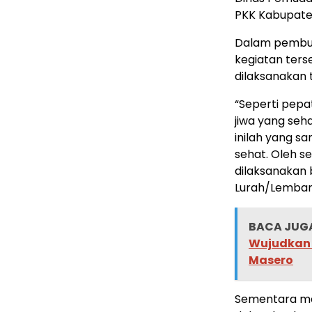
PKK Kabupate
Dalam pembuk
kegiatan ters
dilaksanakan 
“Seperti pep
jiwa yang seh
inilah yang s
sehat. Oleh s
dilaksanakan 
Lurah/Lembang
BACA JUGA
Wujudkan 
Masero
Sementara men