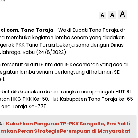
775.
A
A
A
el.com, Tana Toraja–
Wakil Bupati Tana Toraja, dr
g membuka kegiatan lomba senam yang diadakan
gerak PKK Tana Toraja bekerja sama dengan Dinas
lahraga. Rabu (24/8/2022)
ersebut diikuti 19 tim dari 19 Kecamatan yang ada di
kegiatan lomba senam berlangsung di halaman SD
 1.
ebut dilaksanakan dalam rangka memperingati HUT RI
atan HKG PKK Ke-50, Hut Kabupaten Tana Toraja ke-65
 Tana Toraja Ke-775.
 :
Kukuhkan Pengurus TP-PKK Sangalla, Erni Yetti
askan Peran Strategis Perempuan di Masyarakat