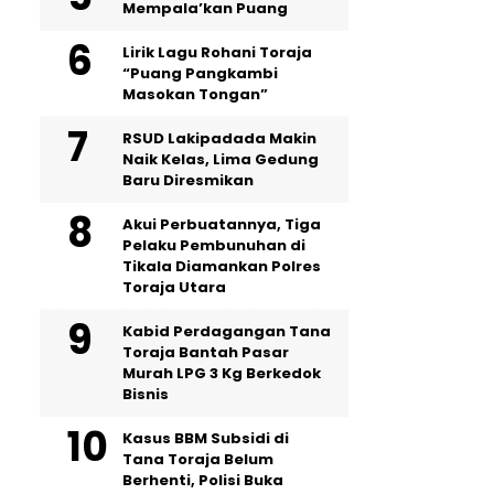
Mempala’kan Puang
Lirik Lagu Rohani Toraja
“Puang Pangkambi
Masokan Tongan”
RSUD Lakipadada Makin
Naik Kelas, Lima Gedung
Baru Diresmikan
Akui Perbuatannya, Tiga
Pelaku Pembunuhan di
Tikala Diamankan Polres
Toraja Utara
Kabid Perdagangan Tana
Toraja Bantah Pasar
Murah LPG 3 Kg Berkedok
Bisnis
Kasus BBM Subsidi di
Tana Toraja Belum
Berhenti, Polisi Buka