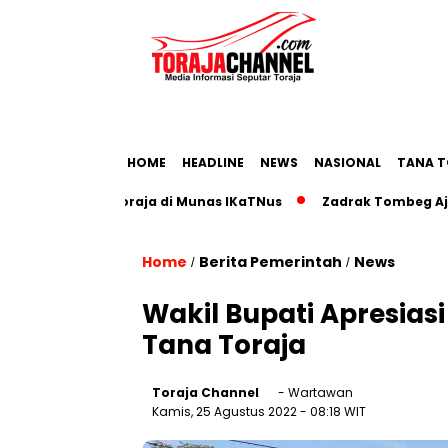
HOME
HEADLINE
NEWS
NASIONAL
TANA T
ariwisata Toraja di Munas IKaTNus
Zadrak Tombeg Ajak Dia
Home
Berita Pemerintah
News
/
/
Wakil Bupati Apresia
Tana Toraja
Toraja Channel
- Wartawan
Kamis, 25 Agustus 2022
- 08:18 WIT