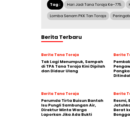
Tag :
Hari Jadi Tana Toraja Ke-775.
Lomba Senam PKK Tan Toraja
Peringat
Berita Terbaru
Berita Tana Toraja
Berita 
Tak Lagi Menumpuk, Sampah
Pemkab
di TPA Tana Toraja Kini Dipilah
Pengawa
dan Didaur Ulang
Pangka
Ditinda
Berita Tana Toraja
Berita 
Perumda Tirta Buisun Bantah
Resmi, 
Isu Pungli Sambungan Air,
Jatuhka
Direktur Minta Warga
Berat k
Laporkan Jika Ada Bukti
Bongga