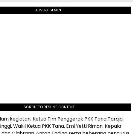
ADVERTISEMENT
SCROLL TO RESUME CONTENT
alam kegiatan, Ketua Tim Penggerak PKK Tana Toraja,
nggi, Wakil Ketua PKK Tana, Erni Yetti Riman, Kepala
 dan Olahraga, Anton Toding serta beberapa pengurus