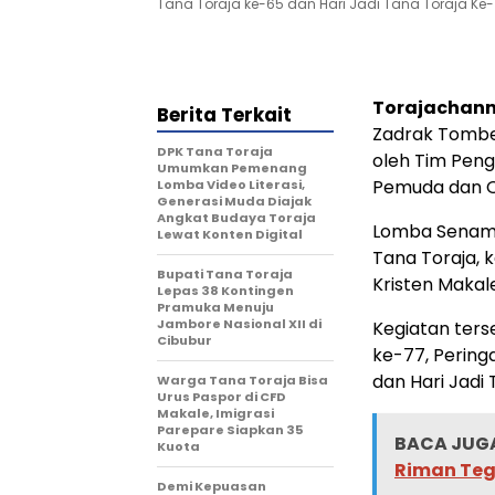
Tana Toraja ke-65 dan Hari Jadi Tana Toraja Ke-
Torajachann
Berita Terkait
Zadrak Tombe
DPK Tana Toraja
oleh Tim Peng
Umumkan Pemenang
Pemuda dan O
Lomba Video Literasi,
Generasi Muda Diajak
Angkat Budaya Toraja
Lomba Senam t
Lewat Konten Digital
Tana Toraja, 
Bupati Tana Toraja
Kristen Makale
Lepas 38 Kontingen
Pramuka Menuju
Jambore Nasional XII di
Kegiatan ters
Cibubur
ke-77, Pering
dan Hari Jadi
Warga Tana Toraja Bisa
Urus Paspor di CFD
Makale, Imigrasi
Parepare Siapkan 35
BACA JUGA
Kuota
Riman Teg
Demi Kepuasan