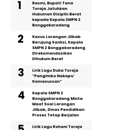
Resmi, Bupati Tana
Toraja Jatuhkan
Hukuman Disiplin Berat
kepada Kepala SMPN 2
Bonggakaradeng
Kasus Larangan Jilbab
Berujung Sanksi, Kepala
SMPN 2 Bonggakaradeng
Direkomendasikan
Dihukum Berat
Lirik Lagu Duka Toraja
“Pangimbo Nakapu’
Kamasussan”
Kepala SMPN 2
Bonggakaradeng Minta
Maaf Soal Larangan
Jilbab, Dinas Pendidikan:
Proses Tetap Berjalan
Lirik Lagu Rohani Toraja