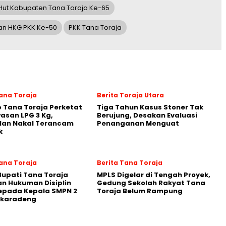
Hut Kabupaten Tana Toraja Ke-65
an HKG PKK Ke-50
PKK Tana Toraja
Tana Toraja
Berita Toraja Utara
 Tana Toraja Perketat
Tiga Tahun Kasus Stoner Tak
san LPG 3 Kg,
Berujung, Desakan Evaluasi
lan Nakal Terancam
Penanganan Menguat
k
Tana Toraja
Berita Tana Toraja
Bupati Tana Toraja
MPLS Digelar di Tengah Proyek,
n Hukuman Disiplin
Gedung Sekolah Rakyat Tana
epada Kepala SMPN 2
Toraja Belum Rampung
karadeng