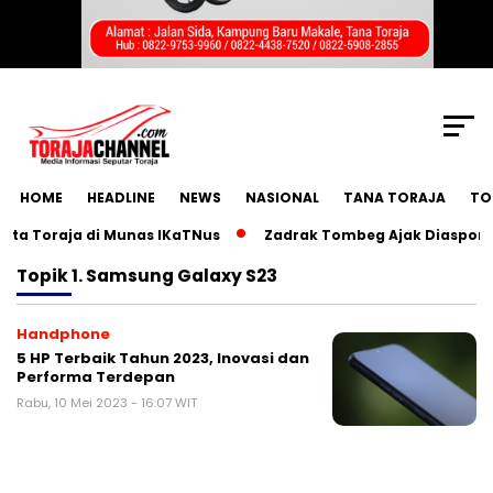
SCROLL TO CONTINUE WITH CONTENT
HOME
HEADLINE
NEWS
NASIONAL
TANA TORAJA
TO
a Toraja di Munas IKaTNus
Zadrak Tombeg Ajak Diaspora To
Topik
1. Samsung Galaxy S23
Handphone
5 HP Terbaik Tahun 2023, Inovasi dan
Performa Terdepan
Rabu, 10 Mei 2023 - 16:07 WIT