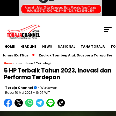
SCROLL TO CONTINUE WITH CONTENT
HOME
HEADLINE
NEWS
NASIONAL
TANA TORAJA
TO
nas IKaTNus
Zadrak Tombeg Ajak Diaspora Toraja Bermimpi 
/
/
Home
Handphone
Teknologi
5 HP Terbaik Tahun 2023, Inovasi dan
Performa Terdepan
Toraja Channel
- Wartawan
Rabu, 10 Mei 2023
- 16:07 WIT