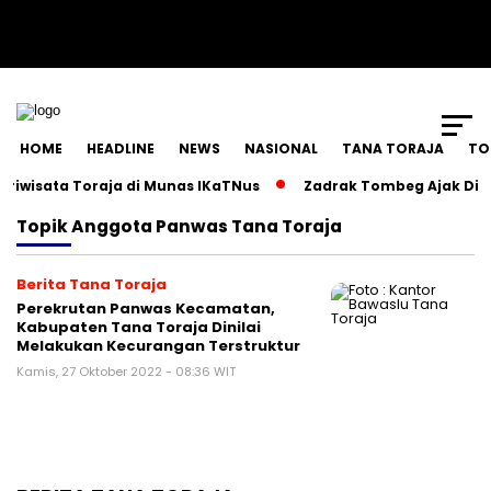
SCROLL TO CONTINUE WITH CONTENT
HOME
HEADLINE
NEWS
NASIONAL
TANA TORAJA
TO
wisata Toraja di Munas IKaTNus
Zadrak Tombeg Ajak Diaspo
Topik
Anggota Panwas Tana Toraja
Berita Tana Toraja
Perekrutan Panwas Kecamatan,
Kabupaten Tana Toraja Dinilai
Melakukan Kecurangan Terstruktur
Kamis, 27 Oktober 2022 - 08:36 WIT