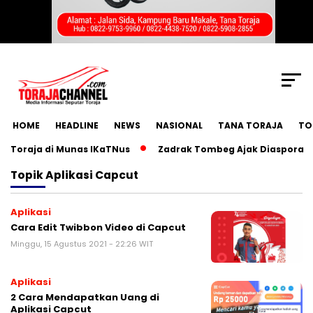
SCROLL TO CONTINUE WITH CONTENT
HOME
HEADLINE
NEWS
NASIONAL
TANA TORAJA
TO
 Toraja di Munas IKaTNus
Zadrak Tombeg Ajak Diaspora Tor
Topik
Aplikasi Capcut
Aplikasi
Cara Edit Twibbon Video di Capcut
Minggu, 15 Agustus 2021 - 22:26 WIT
Aplikasi
2 Cara Mendapatkan Uang di
Aplikasi Capcut