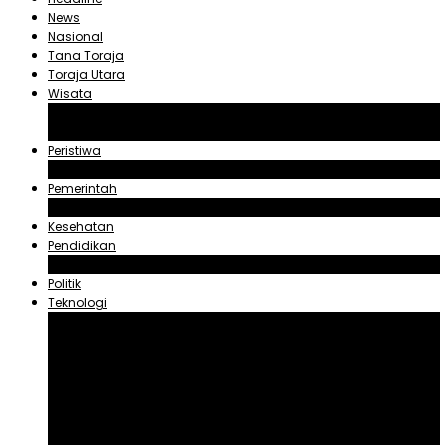
News
Nasional
Tana Toraja
Toraja Utara
Wisata
Obyek Wisata Tana Toraja
Obyek Wisata Toraja Utara
Peristiwa
Hukum dan Kriminal
Pemerintah
Zadrak Tombeg
Kesehatan
Pendidikan
Agama
Politik
Teknologi
Aplikasi
Asuransi
Blogger
Handphone
Sosial Media
Tiktok
Youtube