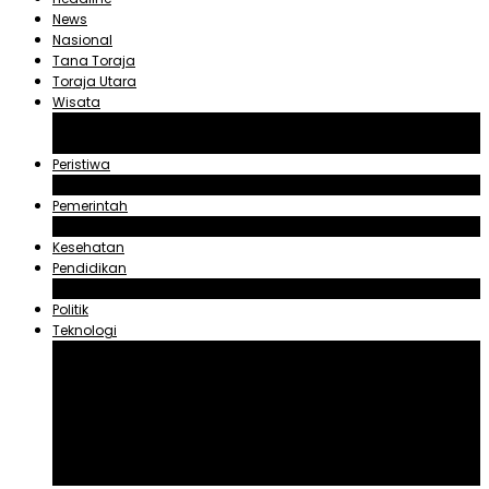
News
Nasional
Tana Toraja
Toraja Utara
Wisata
Obyek Wisata Tana Toraja
Obyek Wisata Toraja Utara
Peristiwa
Hukum dan Kriminal
Pemerintah
Zadrak Tombeg
Kesehatan
Pendidikan
Agama
Politik
Teknologi
Aplikasi
Asuransi
Blogger
Handphone
Sosial Media
Tiktok
Youtube