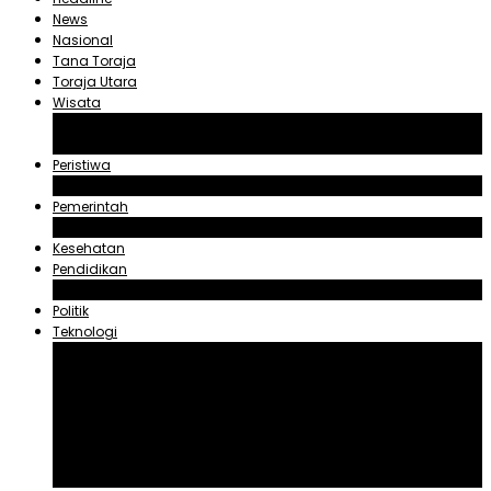
News
Nasional
Tana Toraja
Toraja Utara
Wisata
Obyek Wisata Tana Toraja
Obyek Wisata Toraja Utara
Peristiwa
Hukum dan Kriminal
Pemerintah
Zadrak Tombeg
Kesehatan
Pendidikan
Agama
Politik
Teknologi
Aplikasi
Asuransi
Blogger
Handphone
Sosial Media
Tiktok
Youtube