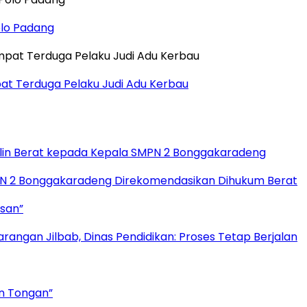
olo Padang
t Terduga Pelaku Judi Adu Kerbau
plin Berat kepada Kepala SMPN 2 Bonggakaradeng
MPN 2 Bonggakaradeng Direkomendasikan Dihukum Berat
ssan”
angan Jilbab, Dinas Pendidikan: Proses Tetap Berjalan
an Tongan”