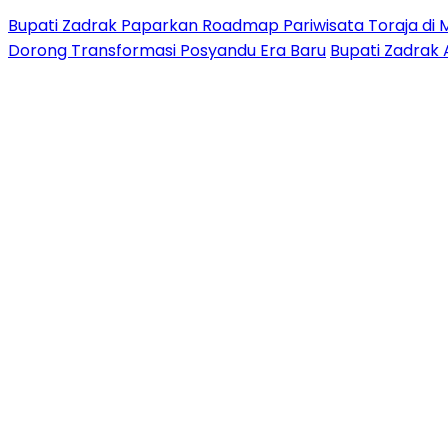
Bupati Zadrak Paparkan Roadmap Pariwisata Toraja di 
Dorong Transformasi Posyandu Era Baru
Bupati Zadrak 