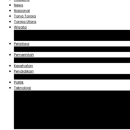
News
Nasional
Tana Toraja
Toraja Utara
Wisata
Obyek Wisata Tana Toraja
Obyek Wisata Toraja Utara
Peristiwa
Hukum dan Kriminal
Pemerintah
Zadrak Tombeg
Kesehatan
Pendidikan
Agama
Politik
Teknologi
Aplikasi
Asuransi
Blogger
Handphone
Sosial Media
Tiktok
Youtube