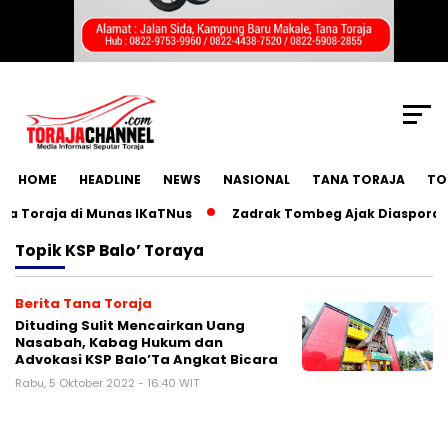
SCROLL TO CONTINUE WITH CONTENT
HOME
HEADLINE
NEWS
NASIONAL
TANA TORAJA
TO
 Toraja di Munas IKaTNus
Zadrak Tombeg Ajak Diaspora Tor
Topik
KSP Balo’ Toraya
Berita Tana Toraja
Dituding Sulit Mencairkan Uang
Nasabah, Kabag Hukum dan
Advokasi KSP Balo’Ta Angkat Bicara
Rabu, 5 Oktober 2022 - 16:40 WIT