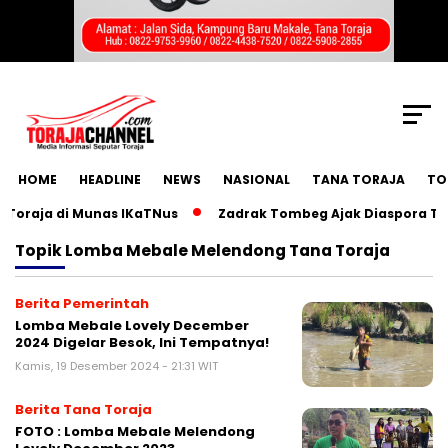
SCROLL TO CONTINUE WITH CONTENT
HOME
HEADLINE
NEWS
NASIONAL
TANA TORAJA
TO
raja di Munas IKaTNus
Zadrak Tombeg Ajak Diaspora Toraj
Topik
Lomba Mebale Melendong Tana Toraja
Berita Pemerintah
Lomba Mebale Lovely December
2024 Digelar Besok, Ini Tempatnya!
Kamis, 19 Desember 2024 - 21:31 WIT
Berita Tana Toraja
FOTO : Lomba Mebale Melendong