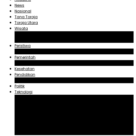
News
Nasional
Tana Toraja
Toraja Utara
Wisata
Obyek Wisata Tana Toraja
Obyek Wisata Toraja Utara
Peristiwa
Hukum dan Kriminal
Pemerintah
Zadrak Tombeg
Kesehatan
Pendidikan
Agama
Politik
Teknologi
Aplikasi
Asuransi
Blogger
Handphone
Sosial Media
Tiktok
Youtube