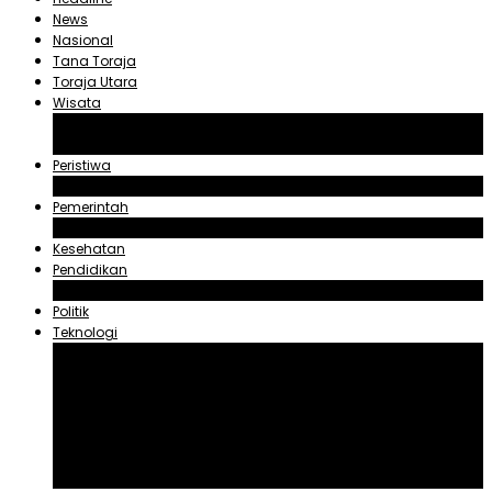
News
Nasional
Tana Toraja
Toraja Utara
Wisata
Obyek Wisata Tana Toraja
Obyek Wisata Toraja Utara
Peristiwa
Hukum dan Kriminal
Pemerintah
Zadrak Tombeg
Kesehatan
Pendidikan
Agama
Politik
Teknologi
Aplikasi
Asuransi
Blogger
Handphone
Sosial Media
Tiktok
Youtube