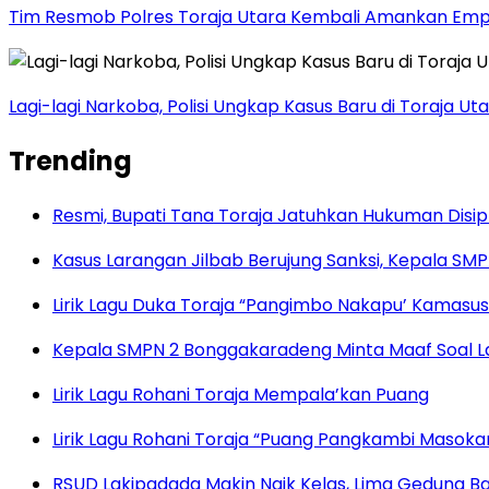
Tim Resmob Polres Toraja Utara Kembali Amankan Empa
Lagi-lagi Narkoba, Polisi Ungkap Kasus Baru di Toraja Ut
Trending
Resmi, Bupati Tana Toraja Jatuhkan Hukuman Disi
Kasus Larangan Jilbab Berujung Sanksi, Kepala S
Lirik Lagu Duka Toraja “Pangimbo Nakapu’ Kamasu
Kepala SMPN 2 Bonggakaradeng Minta Maaf Soal Lar
Lirik Lagu Rohani Toraja Mempala’kan Puang
Lirik Lagu Rohani Toraja “Puang Pangkambi Masok
RSUD Lakipadada Makin Naik Kelas, Lima Gedung B