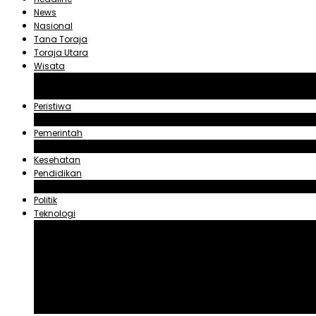
News
Nasional
Tana Toraja
Toraja Utara
Wisata
Obyek Wisata Tana Toraja
Obyek Wisata Toraja Utara
Peristiwa
Hukum dan Kriminal
Pemerintah
Zadrak Tombeg
Kesehatan
Pendidikan
Agama
Politik
Teknologi
Aplikasi
Asuransi
Blogger
Handphone
Sosial Media
Tiktok
Youtube