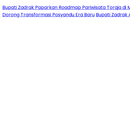
Bupati Zadrak Paparkan Roadmap Pariwisata Toraja di 
Dorong Transformasi Posyandu Era Baru
Bupati Zadrak 