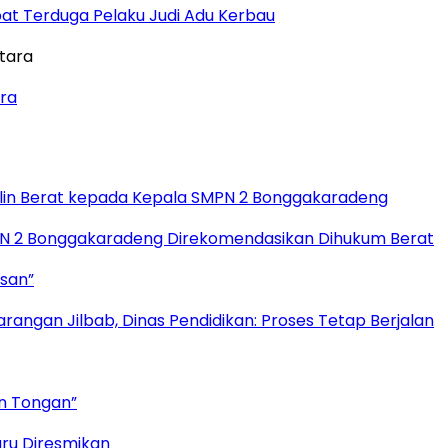
t Terduga Pelaku Judi Adu Kerbau
ara
plin Berat kepada Kepala SMPN 2 Bonggakaradeng
MPN 2 Bonggakaradeng Direkomendasikan Dihukum Berat
ssan”
angan Jilbab, Dinas Pendidikan: Proses Tetap Berjalan
an Tongan”
aru Diresmikan