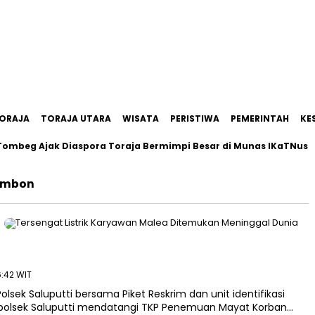
ORAJA
TORAJA UTARA
WISATA
PERISTIWA
PEMERINTAH
KE
beg Ajak Diaspora Toraja Bermimpi Besar di Munas IKaTNus
embon
6:42 WIT
lsek Saluputti bersama Piket Reskrim dan unit identifikasi
Kapolsek Saluputti mendatangi TKP Penemuan Mayat Korban…