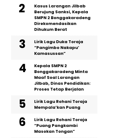
Kasus Larangan Jilbab
Berujung Sanksi, Kepala
SMPN 2 Bonggakaradeng
Direkomendasikan
Dihukum Berat
Lirik Lagu Duka Toraja
“Pangimbo Nakapu’
Kamasussan”
Kepala SMPN 2
Bonggakaradeng Minta
Maaf Soal Larangan
Jilbab, Dinas Pendidikan:
Proses Tetap Berjalan
Lirik Lagu Rohani Toraja
Mempala’kan Puang
Lirik Lagu Rohani Toraja
“Puang Pangkambi
Masokan Tongan”