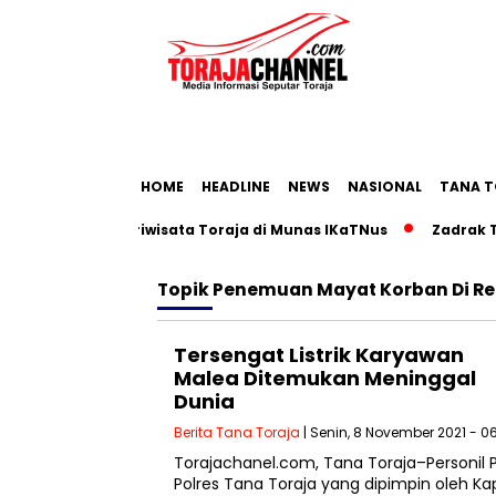
HOME
HEADLINE
NEWS
NASIONAL
TANA T
n Roadmap Pariwisata Toraja di Munas IKaTNus
Zadrak Tom
Topik
Penemuan Mayat Korban Di R
Tersengat Listrik Karyawan
Malea Ditemukan Meninggal
Dunia
Berita Tana Toraja
| Senin, 8 November 2021 - 0
Torajachanel.com, Tana Toraja–Personil Po
Polres Tana Toraja yang dipimpin oleh 