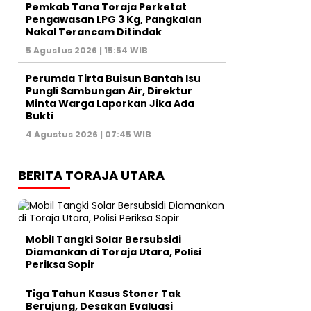
Pemkab Tana Toraja Perketat
Pengawasan LPG 3 Kg, Pangkalan
Nakal Terancam Ditindak
5 Agustus 2026 | 15:54 WIB
Perumda Tirta Buisun Bantah Isu
Pungli Sambungan Air, Direktur
Minta Warga Laporkan Jika Ada
Bukti
4 Agustus 2026 | 07:45 WIB
BERITA TORAJA UTARA
Mobil Tangki Solar Bersubsidi
Diamankan di Toraja Utara, Polisi
Periksa Sopir
Tiga Tahun Kasus Stoner Tak
Berujung, Desakan Evaluasi