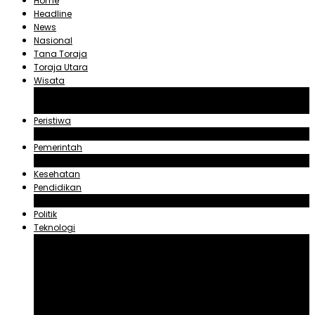
Home
Headline
News
Nasional
Tana Toraja
Toraja Utara
Wisata
Obyek Wisata Tana Toraja
Obyek Wisata Toraja Utara
Peristiwa
Hukum dan Kriminal
Pemerintah
Zadrak Tombeg
Kesehatan
Pendidikan
Agama
Politik
Teknologi
Aplikasi
Asuransi
Blogger
Handphone
Sosial Media
Tiktok