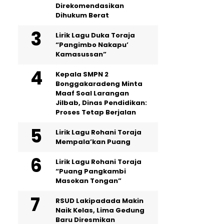
Direkomendasikan
Dihukum Berat
Lirik Lagu Duka Toraja
“Pangimbo Nakapu’
Kamasussan”
Kepala SMPN 2
Bonggakaradeng Minta
Maaf Soal Larangan
Jilbab, Dinas Pendidikan:
Proses Tetap Berjalan
Lirik Lagu Rohani Toraja
Mempala’kan Puang
Lirik Lagu Rohani Toraja
“Puang Pangkambi
Masokan Tongan”
RSUD Lakipadada Makin
Naik Kelas, Lima Gedung
Baru Diresmikan