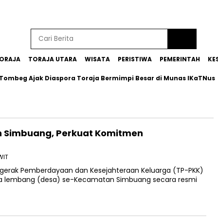
ORAJA
TORAJA UTARA
WISATA
PERISTIWA
PEMERINTAH
KE
beg Ajak Diaspora Toraja Bermimpi Besar di Munas IKaTNus
n Simbuang, Perkuat Komitmen
WIT
gerak Pemberdayaan dan Kesejahteraan Keluarga (TP-PKK)
gga lembang (desa) se-Kecamatan Simbuang secara resmi