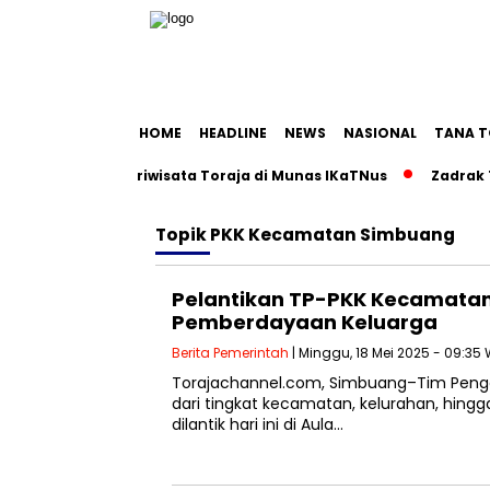
HOME
HEADLINE
NEWS
NASIONAL
TANA T
an Roadmap Pariwisata Toraja di Munas IKaTNus
Zadrak Tom
Topik
PKK Kecamatan Simbuang
Pelantikan TP-PKK Kecamata
Pemberdayaan Keluarga
Berita Pemerintah
| Minggu, 18 Mei 2025 - 09:35 
Torajachannel.com, Simbuang–Tim Peng
dari tingkat kecamatan, kelurahan, hin
dilantik hari ini di Aula…