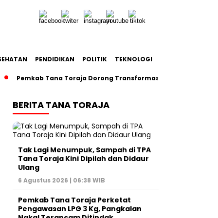
SEHATAN
PENDIDIKAN
POLITIK
TEKNOLOGI
Pemkab Tana Toraja Dorong Transformasi Posyandu Era Baru
BERITA TANA TORAJA
Tak Lagi Menumpuk, Sampah di TPA
Tana Toraja Kini Dipilah dan Didaur
Ulang
6 Agustus 2026 | 06:38 WIB
Pemkab Tana Toraja Perketat
Pengawasan LPG 3 Kg, Pangkalan
Nakal Terancam Ditindak