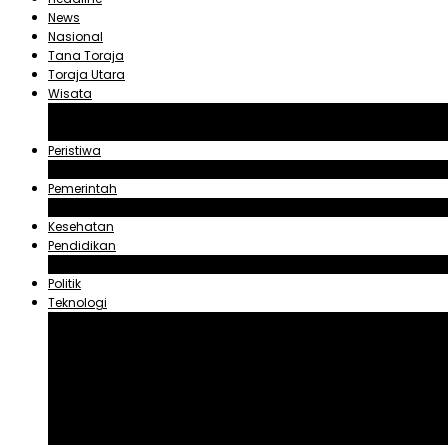
News
Nasional
Tana Toraja
Toraja Utara
Wisata
Obyek Wisata Tana Toraja
Obyek Wisata Toraja Utara
Peristiwa
Hukum dan Kriminal
Pemerintah
Zadrak Tombeg
Kesehatan
Pendidikan
Agama
Politik
Teknologi
Aplikasi
Asuransi
Blogger
Handphone
Sosial Media
Tiktok
Youtube