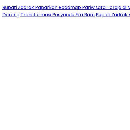
Bupati Zadrak Paparkan Roadmap Pariwisata Toraja di 
Dorong Transformasi Posyandu Era Baru
Bupati Zadrak 