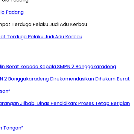
olo Padang
t Terduga Pelaku Judi Adu Kerbau
plin Berat kepada Kepala SMPN 2 Bonggakaradeng
MPN 2 Bonggakaradeng Direkomendasikan Dihukum Berat
ssan”
angan Jilbab, Dinas Pendidikan: Proses Tetap Berjalan
an Tongan”