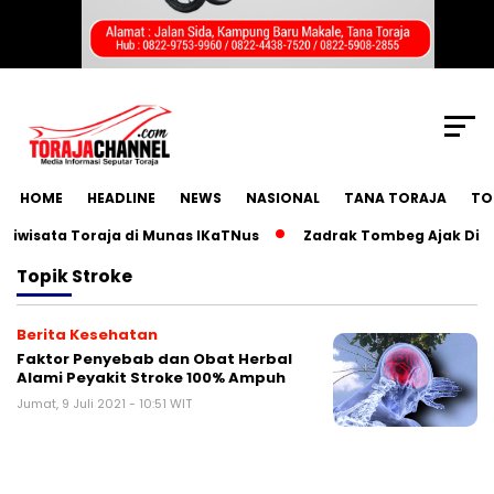
SCROLL TO CONTINUE WITH CONTENT
HOME
HEADLINE
NEWS
NASIONAL
TANA TORAJA
TO
isata Toraja di Munas IKaTNus
Zadrak Tombeg Ajak Diaspo
Topik
Stroke
Berita Kesehatan
Faktor Penyebab dan Obat Herbal
Alami Peyakit Stroke 100% Ampuh
Jumat, 9 Juli 2021 - 10:51 WIT