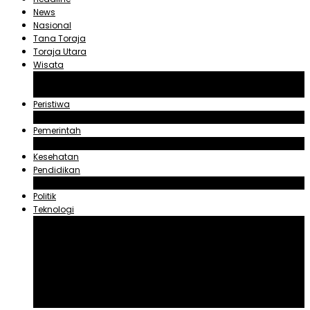
News
Nasional
Tana Toraja
Toraja Utara
Wisata
Obyek Wisata Tana Toraja
Obyek Wisata Toraja Utara
Peristiwa
Hukum dan Kriminal
Pemerintah
Zadrak Tombeg
Kesehatan
Pendidikan
Agama
Politik
Teknologi
Aplikasi
Asuransi
Blogger
Handphone
Sosial Media
Tiktok
Youtube