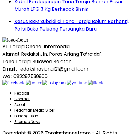
Kabid Perdagangan Tana Toraja Bantah Pasar
Murah LPG 3 Kg Berkedok Bisnis
Kasus BBM Subsidi di Tana Toraja Belum Berhenti,
Polisi Buka Peluang Tersangka Baru
PT Toraja Chanel Intermedia
Alamat Redaksi Jln. Poros Ariang To’ra’da’,
Tana Toraja, Sulawesi Selatan
Email : redaksinasional21@gmail.com
Wa : 082297539960
Redaksi
Contact
About
Pedoman Media Siber
Pasang Iklan
Sitemap News
Copyright © 2026 Torajachannel.com - All Rights